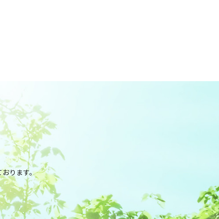
！
。
ております。