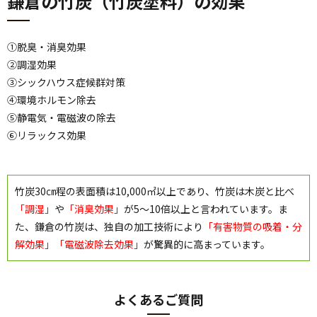
鎌倉の竹炭（竹炭塗料）の効果
①脱臭・消臭効果
②調湿効果
③シックハウス症候群対策
④環境ホルモン除去
⑤静電気・電磁波の除去
⑥リラックス効果
竹炭30㎝程の表面積は10,000㎡以上であり、竹炭は木炭と比べ
「調湿」
や
「消臭効果」
が5～10倍以上と言われています。ま
た、鎌倉の竹炭は、独自の加工技術により
「有害物質の吸着・分
解効果」「電磁波除去効果」
が驚異的に高まっています。
よくあるご質問