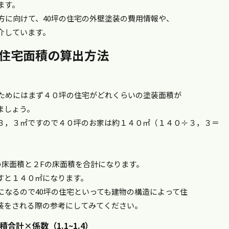
ます。
方に向けて、40坪の住宅の外壁塗装の費用情報や、
介しています。
？住宅面積の算出方法
るためにはまず４０坪の住宅がどれくらいの塗装面積が
ましょう。
３，３㎡ですので４０坪のお家は約１４０㎡（１４０÷３，３＝
の床面積と２Fの床面積を合計になります。
すと１４０㎡になります。
になるので40坪の住宅といっても建物の構造によって住
装をされる際の参考にしてみてください。
計×係数（1.1~1.4）