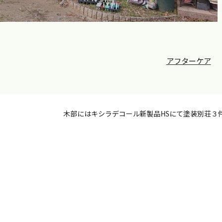
アフターケア
木部にはキシラデコール新製品HSにて塗装別荘３