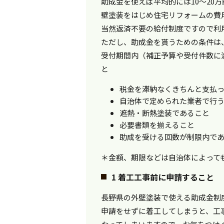
助成金を使えば平均的には10～20
壁塗装をはじめ住宅リフォームの費
当然返済不要の給付制度ですので利
ただし、助成金を貰うための条件は
受付期間内（補正予算や受付件数に
と
税金を滞納なくきちんと支払
自治体で定められた業者で行
遮熱・断熱塗装であること
必要書類を揃えること
助成を受ける回数が制限内で
＊金額、期限などは自治体によって
1 着工工事前に申請すること
長野県の外壁塗装で使える助成金制
申請をせずに着工してしまうと、工